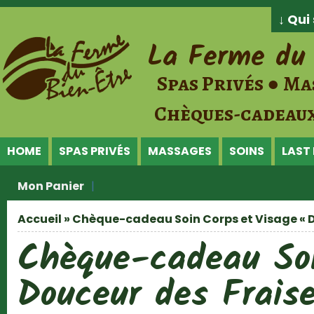
Jump to Content
↓ Qu
La Ferme du 
Spas Privés ● Ma
Chèques-cadeaux
HOME
SPAS PRIVÉS
MASSAGES
SOINS
LAST
Mon Panier
Accueil
» Chèque-cadeau Soin Corps et Visage « D
Vous êtes ici
Chèque-cadeau Soi
Douceur des Frais