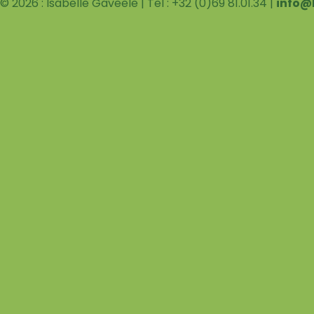
© 2026 : Isabelle Gaveele | Tel : +32 (0)69 81.01.34 |
info@