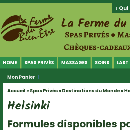
Jump to Content
↓ Qu
La Ferme du 
Spas Privés ● Ma
Chèques-cadeaux
HOME
SPAS PRIVÉS
MASSAGES
SOINS
LAST
Mon Panier
Accueil
»
Spas Privés
»
Destinations du Monde
» He
Vous êtes ici
Helsinki
Formules disponibles po