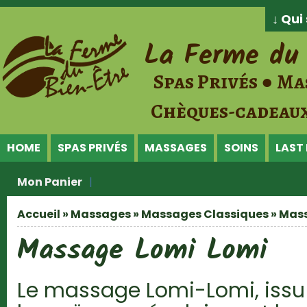
Jump to Content
↓ Qu
La Ferme du 
Spas Privés ● Ma
Chèques-cadeaux
HOME
SPAS PRIVÉS
MASSAGES
SOINS
LAST
Mon Panier
Accueil
»
Massages
»
Massages Classiques
» Mas
Vous êtes ici
Massage Lomi Lomi
Le massage Lomi-Lomi, issu 