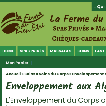
Jump to Content
↓ Qu
La Ferme du 
Spas Privés ● Ma
Chèques-cadeaux
HOME
SPAS PRIVÉS
MASSAGES
SOINS
LAST
Mon Panier
Accueil
»
Soins
»
Soins du Corps
» Enveloppement 
Vous êtes ici
Enveloppement aux Al
L'Enveloppement du Corps a