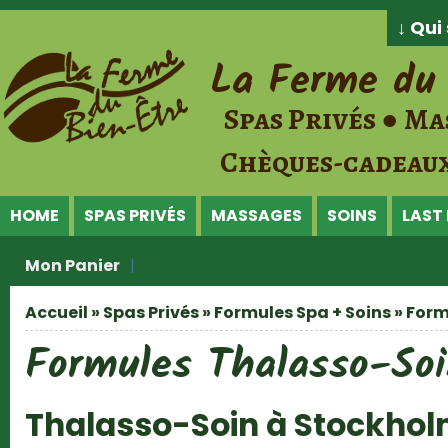
Jump to Content
↓ Qu
La Ferme du 
Spas Privés ● Ma
Chèques-cadeaux
HOME
SPAS PRIVÉS
MASSAGES
SOINS
LAST
Mon Panier
Accueil
»
Spas Privés
»
Formules Spa + Soins
» Form
Vous êtes ici
Formules Thalasso-So
Thalasso-Soin à Stockho