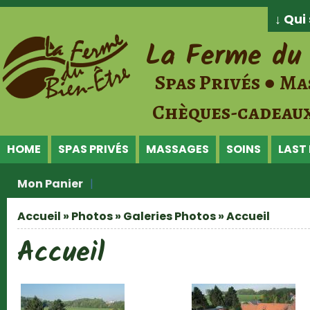
Jump to Content
↓ Qu
La Ferme du 
Spas Privés ● Ma
Chèques-cadeaux
HOME
SPAS PRIVÉS
MASSAGES
SOINS
LAST
Mon Panier
Accueil
»
Photos
»
Galeries Photos
» Accueil
Vous êtes ici
Accueil