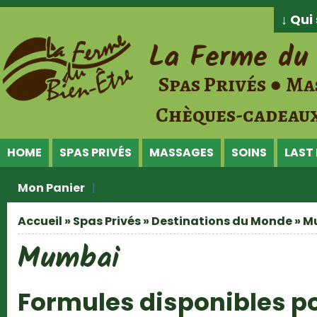
Jump to Content
↓ Qu
La Ferme du 
Spas Privés ● Ma
Chèques-cadeaux
HOME
SPAS PRIVÉS
MASSAGES
SOINS
LAST
Mon Panier
Accueil
»
Spas Privés
»
Destinations du Monde
» M
Vous êtes ici
Mumbai
Formules disponibles 