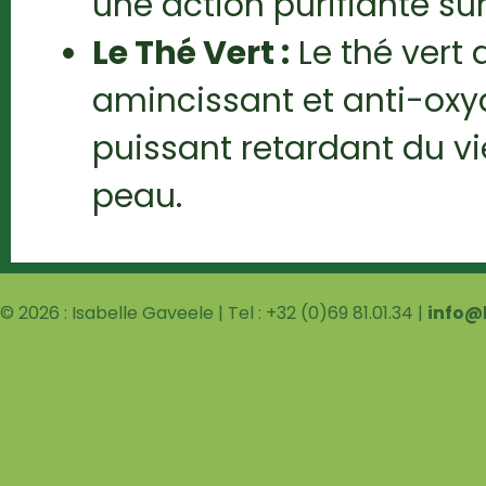
une action purifiante sur
Le Thé Vert :
Le thé vert 
amincissant et anti-oxyd
puissant retardant du vi
peau.
© 2026 : Isabelle Gaveele | Tel : +32 (0)69 81.01.34 |
info@