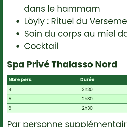
dans le hammam
Löyly : Rituel du Versem
Soin du corps au miel d
Cocktail
Spa Privé Thalasso Nord
Nbre pers.
Durée
4
2h30
5
2h30
6
2h30
Par personne supplémentair