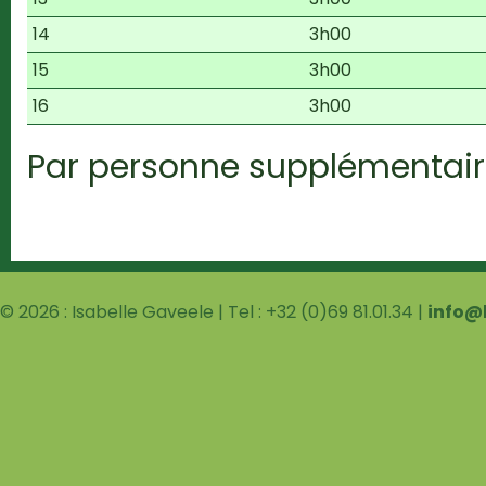
14
3h00
15
3h00
16
3h00
Par personne supplémentair
© 2026 : Isabelle Gaveele | Tel : +32 (0)69 81.01.34 |
info@