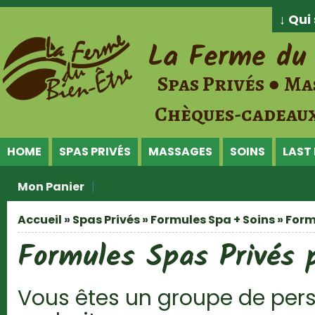
Jump to Content
↓ Qu
La Ferme du 
Spas Privés ● Ma
Chèques-cadeaux
HOME
SPAS PRIVÉS
MASSAGES
SOINS
LAST
Mon Panier
Accueil
»
Spas Privés
»
Formules Spa + Soins
» Form
Vous êtes ici
Formules Spas Privés 
Vous êtes un groupe de per