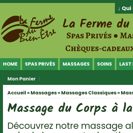
Jump to Content
↓ Qu
La Ferme du 
Spas Privés ● Ma
Chèques-cadeaux
HOME
SPAS PRIVÉS
MASSAGES
SOINS
LAST
Mon Panier
Accueil
»
Massages
»
Massages Classiques
» Mass
Vous êtes ici
Massage du Corps à la
Découvrez notre massage al