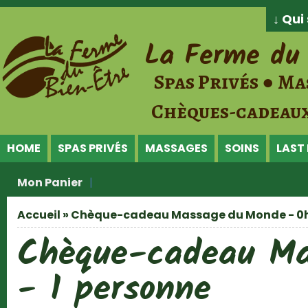
Jump to Content
↓ Qu
La Ferme du 
Spas Privés ● Ma
Chèques-cadeaux
HOME
SPAS PRIVÉS
MASSAGES
SOINS
LAST
Mon Panier
Accueil
» Chèque-cadeau Massage du Monde - 0h4
Vous êtes ici
Chèque-cadeau Ma
- 1 personne