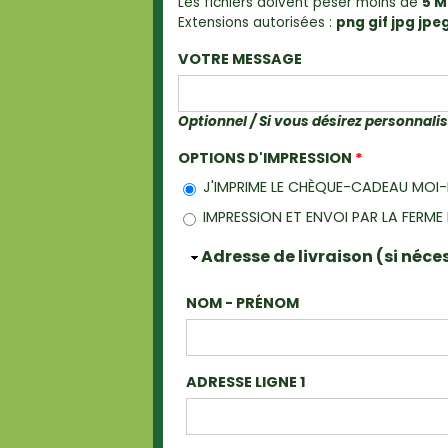
Les fichiers doivent peser moins de
5 
Extensions autorisées :
png gif jpg jpe
VOTRE MESSAGE
Optionnel / Si vous désirez personnal
OPTIONS D'IMPRESSION
*
J'IMPRIME LE CHÈQUE-CADEAU MOI
IMPRESSION ET ENVOI PAR LA FERM
Masquer
Adresse de livraison (si néce
NOM - PRÉNOM
ADRESSE LIGNE 1