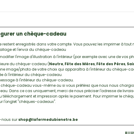
gurer un chèque-cadeau
estent enregistrés dans votre compte. Vous pouvez les imprimer à tou
emballage et l'envoi du chèque-cadeau
ifier l'image d'illustration à l'intérieur (par exemple avec une de vos p
térieure du chèque-cadeau (
Neutre
,
Fête des Mères
,
Fête des Pères
,
Sai
e image/photo de votre choix qui apparaîtra à l'intérieur du chèque-cadeau
mée à l'intérieur du chèque-cadeau.
 message à l'intérieur du chèque-cadeau.
le chèque-cadeau vous-même ou si vous préférez que nous nous chargions
eau. Dans ce cas uniquement, merci de nous préciser l'adresse de livrais
téléchargement et impression après le paiement. Pour imprimer le chèque
sur l'onglet "chèques-cadeaux".
z-nous sur
shop@lafermedubienetre.be
ILL