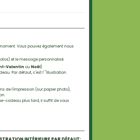
t moment. Vous pouvez également nous
hotos) et le message personnalisé.
nt-Valentin
ou
Noël
)
. Par défaut, c'est l' "illustration
 de l'impression (sur papier photo),
on.
-cadeau plus tard, il suffit de vous
USTRATION INTÉRIEURE PAR DÉFAUT: