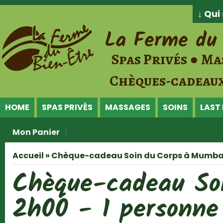
Jump to Content
↓ Qu
La Ferme du 
Spas Privés ● Ma
Chèques-cadeaux
HOME
SPAS PRIVÉS
MASSAGES
SOINS
LAST
Mon Panier
Accueil
» Chèque-cadeau Soin du Corps à Mumbai -
Vous êtes ici
Chèque-cadeau So
2h00 - 1 personne