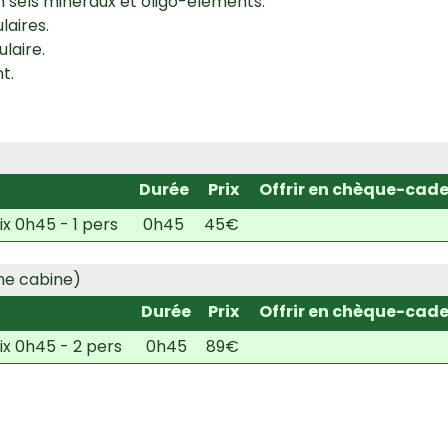
 sels minéraux et oligo-éléments.
laires.
laire.
t.
Durée
Prix
Offrir en chèque-cad
 0h45 - 1 pers
0h45
45€
me cabine)
Durée
Prix
Offrir en chèque-cad
x 0h45 - 2 pers
0h45
89€