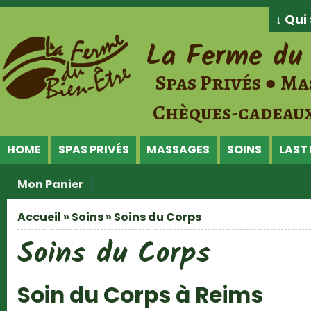
Jump to Content
↓ Qu
La Ferme du 
Spas Privés ● Ma
Chèques-cadeaux
HOME
SPAS PRIVÉS
MASSAGES
SOINS
LAST
Mon Panier
Accueil
»
Soins
» Soins du Corps
Vous êtes ici
Soins du Corps
Soin du Corps à Reims