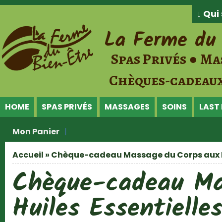
Jump to Content
↓ Qu
La Ferme du 
Spas Privés ● Ma
Chèques-cadeaux
HOME
SPAS PRIVÉS
MASSAGES
SOINS
LAST
Mon Panier
Accueil
» Chèque-cadeau Massage du Corps aux Hu
Vous êtes ici
Chèque-cadeau Ma
Huiles Essentielle