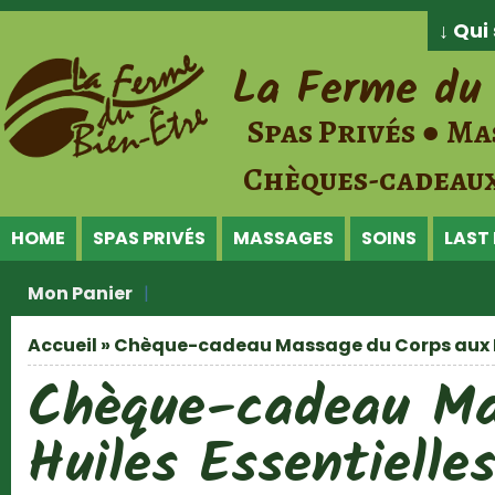
Jump to Content
↓ Qu
La Ferme du 
Spas Privés ● Ma
Chèques-cadeaux
HOME
SPAS PRIVÉS
MASSAGES
SOINS
LAST
Mon Panier
Accueil
» Chèque-cadeau Massage du Corps aux Hu
Vous êtes ici
Chèque-cadeau Ma
Huiles Essentielle