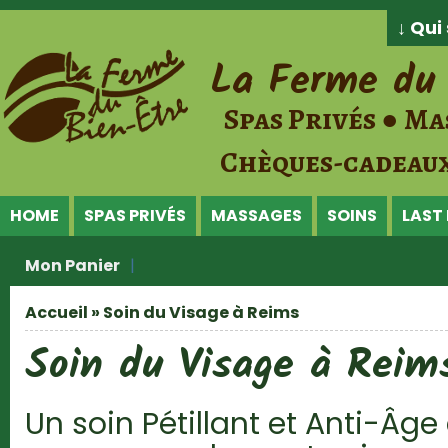
Jump to Content
↓ Qu
La Ferme du 
Spas Privés ● Ma
Chèques-cadeaux
HOME
SPAS PRIVÉS
MASSAGES
SOINS
LAST
Mon Panier
Accueil
» Soin du Visage à Reims
Vous êtes ici
Soin du Visage à Reim
Un soin Pétillant et Anti-Âge