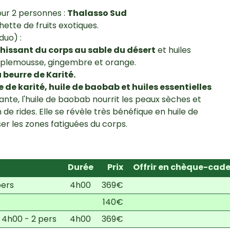
ur 2 personnes :
Thalasso Sud
tte de fruits exotiques.
duo) :
ssant du corps au sable du désert
et huiles
mplemousse, gingembre et orange.
beurre de Karité.
de karité, huile de baobab et huiles essentielles
nte, l'huile de baobab nourrit les peaux sèches et
 de rides. Elle se révèle très bénéfique en huile de
r les zones fatiguées du corps.
Durée
Prix
Offrir en chèque-cad
pers
4h00
369€
140€
4h00 - 2 pers
4h00
369€