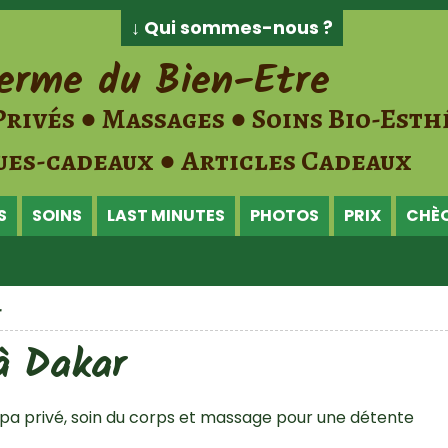
↓ Qui sommes-nous ?
erme du Bien-Etre
Privés ● Massages ● Soins Bio-Esth
es-cadeaux ● Articles Cadeaux
S
SOINS
LAST MINUTES
PHOTOS
PRIX
CHÈ
r
à Dakar
a privé, soin du corps et massage pour une détente