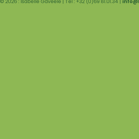
© 2026 : Isabelle Gaveele | Tel : +32 (0)69 81.01.34 |
info@