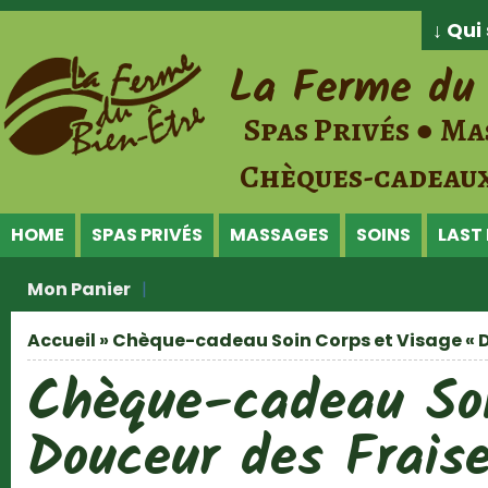
Jump to Content
↓ Qu
La Ferme du 
Spas Privés ● Ma
Chèques-cadeaux
HOME
SPAS PRIVÉS
MASSAGES
SOINS
LAST
Mon Panier
Accueil
» Chèque-cadeau Soin Corps et Visage « D
Vous êtes ici
Chèque-cadeau Soi
Douceur des Frais