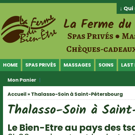
Jump to Content
↓ Qu
La Ferme du 
Spas Privés ● Ma
Chèques-cadeaux
HOME
SPAS PRIVÉS
MASSAGES
SOINS
LAST
Mon Panier
Accueil
» Thalasso-Soin à Saint-Pétersbourg
Vous êtes ici
Thalasso-Soin à Saint
Le Bien-Etre au pays des ts