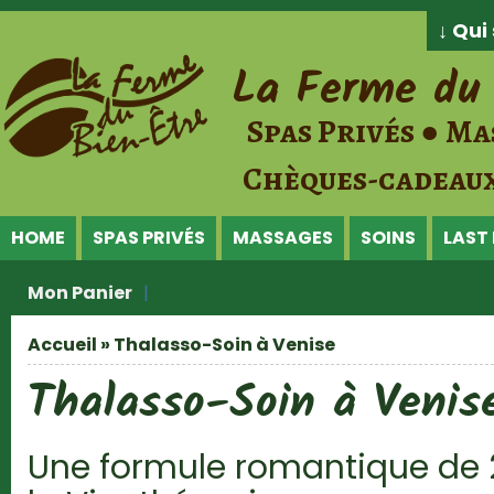
Jump to Content
↓ Qu
La Ferme du 
Spas Privés ● Ma
Chèques-cadeaux
HOME
SPAS PRIVÉS
MASSAGES
SOINS
LAST
Mon Panier
Accueil
» Thalasso-Soin à Venise
Vous êtes ici
Thalasso-Soin à Venis
Une formule romantique de 